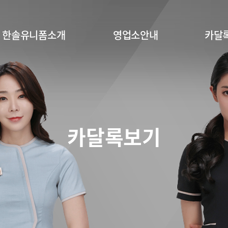
한솔유니폼소개
영업소안내
카달
카달록보기