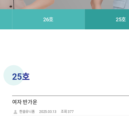
26호
25호
25호
여자 반가운
한솔유니폼
2025.03.13
조회 377