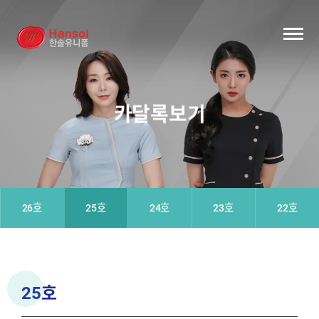
카달록보기
26호
25호
24호
23호
22호
25호