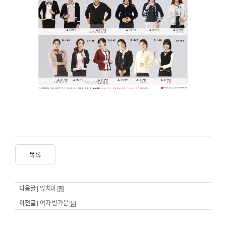
목록
다음글 |
앞치마
이전글 |
여자 반가운