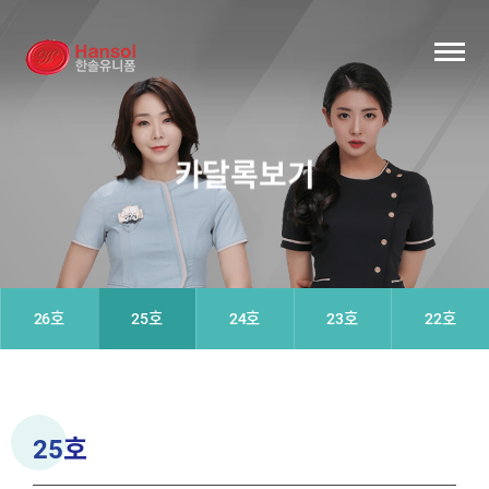
카달록보기
26호
25호
24호
23호
22호
25호