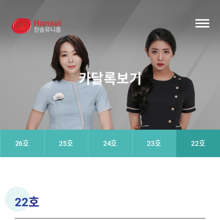
카달록보기
26호
25호
24호
23호
22호
22호