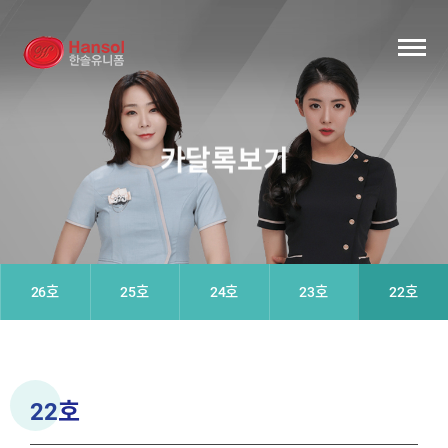
카달록보기
26호
25호
24호
23호
22호
22호