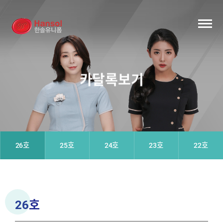
카달록보기
26호
25호
24호
23호
22호
26호